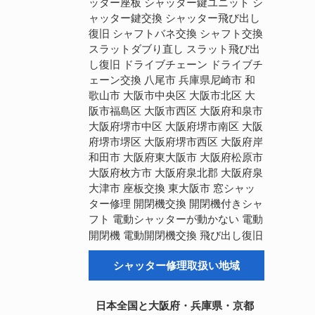
ッター座板
シャッター鍵ユニット
シ
ャッター鍵交換
シャッター飛び出し
復旧
シャフトバネ交換
シャフト交換
スラット飛び出
スラットダブり直し
し復旧
ドライブチェーン
ドライブチ
ェーン交換
八尾市
兵庫県尼崎市
和
歌山市
大阪市中央区
大阪市北区
大
阪市福島区
大阪市西区
大阪府和泉市
大阪府堺市中区
大阪府堺市南区
大阪
大阪府堺市西区
大阪府岸
府堺市堺区
和田市
大阪府東大阪市
大阪府松原市
大阪府枚方市
大阪府泉北郡
大阪府泉
大津市
座板交換
東大阪市
窓シャッ
開閉機交換
ター修理
開閉機付きシャ
電動
フト
電動シャッターが動かない
開閉機
電動開閉機交換
飛び出し復旧
シャッター修理取扱い地域
日本全国と大阪府・兵庫県・京都