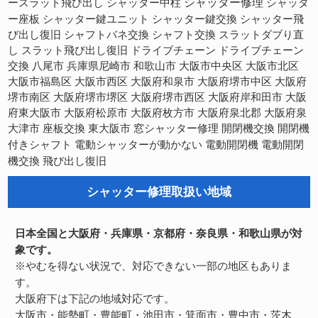
シャッター修理
ースラット飛び出し
シャッター中柱
シャッタ
ー座板
シャッター鍵ユニット
シャッター鍵交換
シャッター飛
び出し復旧
シャフトバネ交換
シャフト交換
スラットダブり直
スラット飛び出し復旧
し
ドライブチェーン
ドライブチェーン
交換
八尾市
兵庫県尼崎市
和歌山市
大阪市中央区
大阪市北区
大阪市福島区
大阪市西区
大阪府和泉市
大阪府堺市中区
大阪府
大阪府堺市西区
大阪府岸和田市
堺市南区
大阪府堺市堺区
大阪
府東大阪市
大阪府松原市
大阪府枚方市
大阪府泉北郡
大阪府泉
開閉機交換
大津市
座板交換
東大阪市
窓シャッター修理
開閉機
電動開閉機
電動開閉
付きシャフト
電動シャッターが動かない
機交換
飛び出し復旧
シャッター修理取扱い地域
日本全国と大阪府・兵庫県・京都府・奈良県・和歌山県が対
象です。
※やむを得ない状況で、対応できない一部の地区もありま
す。
大阪府下は下記の地域対応です。
大阪市・能勢町・豊能町・池田市・箕面市・豊中市・茨木