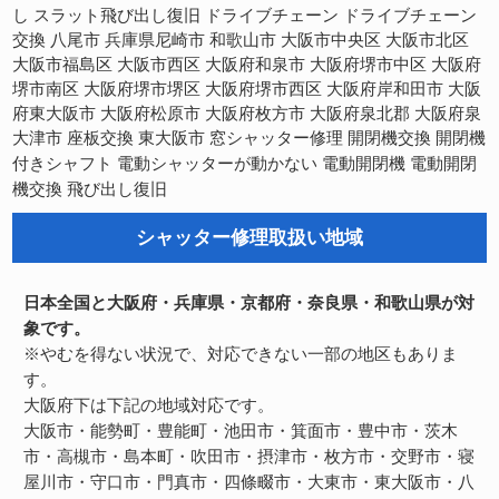
スラット飛び出し復旧
し
ドライブチェーン
ドライブチェーン
交換
八尾市
兵庫県尼崎市
和歌山市
大阪市中央区
大阪市北区
大阪市福島区
大阪市西区
大阪府和泉市
大阪府堺市中区
大阪府
大阪府堺市西区
大阪府岸和田市
堺市南区
大阪府堺市堺区
大阪
府東大阪市
大阪府松原市
大阪府枚方市
大阪府泉北郡
大阪府泉
開閉機交換
大津市
座板交換
東大阪市
窓シャッター修理
開閉機
電動開閉機
電動開閉
付きシャフト
電動シャッターが動かない
機交換
飛び出し復旧
シャッター修理取扱い地域
日本全国と大阪府・兵庫県・京都府・奈良県・和歌山県が対
象です。
※やむを得ない状況で、対応できない一部の地区もありま
す。
大阪府下は下記の地域対応です。
大阪市・能勢町・豊能町・池田市・箕面市・豊中市・茨木
市・高槻市・島本町・吹田市・摂津市・枚方市・交野市・寝
屋川市・守口市・門真市・四條畷市・大東市・東大阪市・八