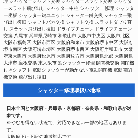
理
シャッターシャフト交換
シャッタースラット交換
シャッタ
シャッター修理
ースラット飛び出し
シャッター中柱
シャッタ
ー座板
シャッター鍵ユニット
シャッター鍵交換
シャッター飛
び出し復旧
シャフトバネ交換
シャフト交換
スラットダブり直
スラット飛び出し復旧
し
ドライブチェーン
ドライブチェーン
交換
八尾市
兵庫県尼崎市
和歌山市
大阪市中央区
大阪市北区
大阪市福島区
大阪市西区
大阪府和泉市
大阪府堺市中区
大阪府
大阪府堺市西区
大阪府岸和田市
堺市南区
大阪府堺市堺区
大阪
府東大阪市
大阪府松原市
大阪府枚方市
大阪府泉北郡
大阪府泉
開閉機交換
大津市
座板交換
東大阪市
窓シャッター修理
開閉機
電動開閉機
電動開閉
付きシャフト
電動シャッターが動かない
機交換
飛び出し復旧
シャッター修理取扱い地域
日本全国と大阪府・兵庫県・京都府・奈良県・和歌山県が対
象です。
※やむを得ない状況で、対応できない一部の地区もありま
す。
大阪府下は下記の地域対応です。