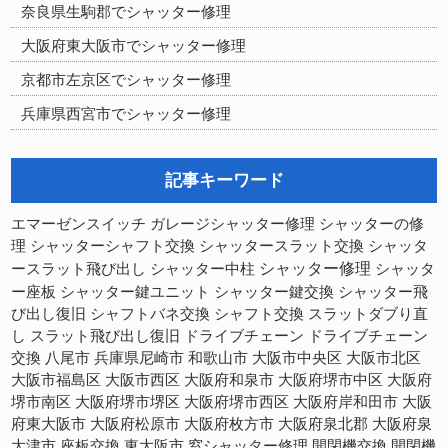
奈良県生駒郡でシャッター修理
大阪府東大阪市でシャッター修理
京都市左京区でシャッター修理
兵庫県西宮市でシャッター修理
記事キーワード
シャッターの修
エマーゼンスイッチ
ガレージシャッター修理
理
シャッターシャフト交換
シャッタースラット交換
シャッタ
シャッター修理
ースラット飛び出し
シャッター中柱
シャッタ
ー座板
シャッター鍵ユニット
シャッター鍵交換
シャッター飛
び出し復旧
シャフトバネ交換
シャフト交換
スラットダブり直
スラット飛び出し復旧
し
ドライブチェーン
ドライブチェーン
交換
八尾市
兵庫県尼崎市
和歌山市
大阪市中央区
大阪市北区
大阪市福島区
大阪市西区
大阪府和泉市
大阪府堺市中区
大阪府
大阪府堺市西区
大阪府岸和田市
堺市南区
大阪府堺市堺区
大阪
府東大阪市
大阪府松原市
大阪府枚方市
大阪府泉北郡
大阪府泉
開閉機交換
大津市
座板交換
東大阪市
窓シャッター修理
開閉機