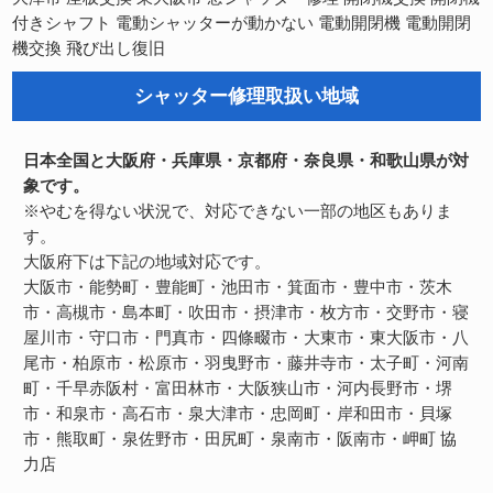
電動開閉機
電動開閉
付きシャフト
電動シャッターが動かない
機交換
飛び出し復旧
シャッター修理取扱い地域
日本全国と大阪府・兵庫県・京都府・奈良県・和歌山県が対
象です。
※やむを得ない状況で、対応できない一部の地区もありま
す。
大阪府下は下記の地域対応です。
大阪市・能勢町・豊能町・池田市・箕面市・豊中市・茨木
市・高槻市・島本町・吹田市・摂津市・枚方市・交野市・寝
屋川市・守口市・門真市・四條畷市・大東市・東大阪市・八
尾市・柏原市・松原市・羽曳野市・藤井寺市・太子町・河南
町・千早赤阪村・富田林市・大阪狭山市・河内長野市・堺
市・和泉市・高石市・泉大津市・忠岡町・岸和田市・貝塚
市・熊取町・泉佐野市・田尻町・泉南市・阪南市・岬町
協
力店