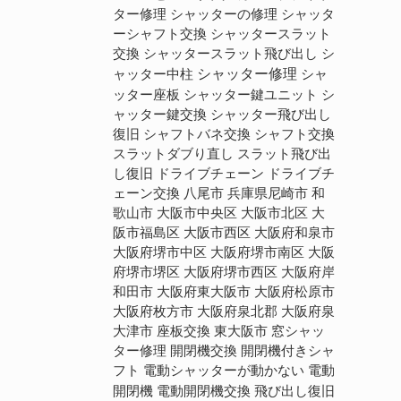
シャッターの修理
シャッタ
ター修理
ーシャフト交換
シャッタースラット
交換
シャッタースラット飛び出し
シ
シャッター修理
ャッター中柱
シャ
ッター座板
シャッター鍵ユニット
シ
ャッター鍵交換
シャッター飛び出し
復旧
シャフトバネ交換
シャフト交換
スラット飛び出
スラットダブり直し
し復旧
ドライブチェーン
ドライブチ
ェーン交換
八尾市
兵庫県尼崎市
和
歌山市
大阪市中央区
大阪市北区
大
阪市福島区
大阪市西区
大阪府和泉市
大阪府堺市中区
大阪府堺市南区
大阪
大阪府堺市西区
大阪府岸
府堺市堺区
和田市
大阪府東大阪市
大阪府松原市
大阪府枚方市
大阪府泉北郡
大阪府泉
大津市
座板交換
東大阪市
窓シャッ
開閉機交換
ター修理
開閉機付きシャ
電動
フト
電動シャッターが動かない
開閉機
電動開閉機交換
飛び出し復旧