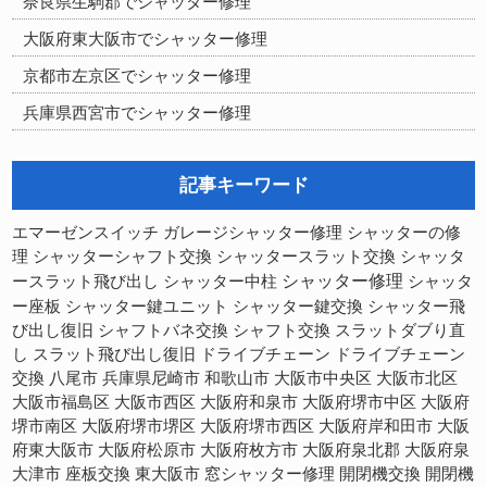
奈良県生駒郡でシャッター修理
大阪府東大阪市でシャッター修理
京都市左京区でシャッター修理
兵庫県西宮市でシャッター修理
記事キーワード
シャッターの修
エマーゼンスイッチ
ガレージシャッター修理
理
シャッターシャフト交換
シャッタースラット交換
シャッタ
シャッター修理
ースラット飛び出し
シャッター中柱
シャッタ
ー座板
シャッター鍵ユニット
シャッター鍵交換
シャッター飛
び出し復旧
シャフトバネ交換
シャフト交換
スラットダブり直
スラット飛び出し復旧
し
ドライブチェーン
ドライブチェーン
交換
八尾市
兵庫県尼崎市
和歌山市
大阪市中央区
大阪市北区
大阪市福島区
大阪市西区
大阪府和泉市
大阪府堺市中区
大阪府
大阪府堺市西区
大阪府岸和田市
堺市南区
大阪府堺市堺区
大阪
府東大阪市
大阪府松原市
大阪府枚方市
大阪府泉北郡
大阪府泉
開閉機交換
大津市
座板交換
東大阪市
窓シャッター修理
開閉機