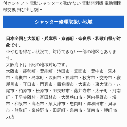
電動開閉機
電動開閉
付きシャフト
電動シャッターが動かない
機交換
飛び出し復旧
シャッター修理取扱い地域
日本全国と大阪府・兵庫県・京都府・奈良県・和歌山県が対
象です。
※やむを得ない状況で、対応できない一部の地区もありま
す。
大阪府下は下記の地域対応です。
大阪市・能勢町・豊能町・池田市・箕面市・豊中市・茨木
市・高槻市・島本町・吹田市・摂津市・枚方市・交野市・寝
屋川市・守口市・門真市・四條畷市・大東市・東大阪市・八
尾市・柏原市・松原市・羽曳野市・藤井寺市・太子町・河南
町・千早赤阪村・富田林市・大阪狭山市・河内長野市・堺
市・和泉市・高石市・泉大津市・忠岡町・岸和田市・貝塚
市・熊取町・泉佐野市・田尻町・泉南市・阪南市・岬町
協
力店