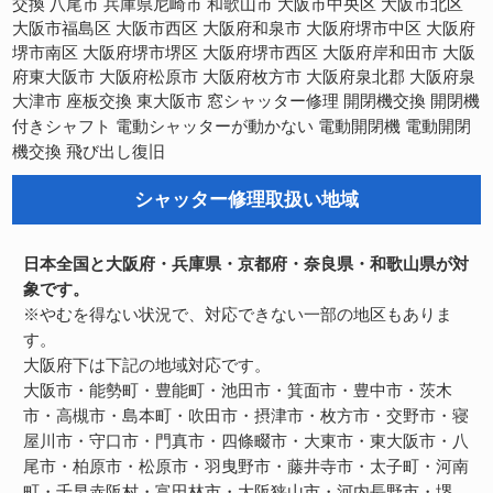
交換
八尾市
兵庫県尼崎市
和歌山市
大阪市中央区
大阪市北区
大阪市福島区
大阪市西区
大阪府和泉市
大阪府堺市中区
大阪府
大阪府堺市西区
大阪府岸和田市
堺市南区
大阪府堺市堺区
大阪
府東大阪市
大阪府松原市
大阪府枚方市
大阪府泉北郡
大阪府泉
開閉機交換
大津市
座板交換
東大阪市
窓シャッター修理
開閉機
電動開閉機
電動開閉
付きシャフト
電動シャッターが動かない
機交換
飛び出し復旧
シャッター修理取扱い地域
日本全国と大阪府・兵庫県・京都府・奈良県・和歌山県が対
象です。
※やむを得ない状況で、対応できない一部の地区もありま
す。
大阪府下は下記の地域対応です。
大阪市・能勢町・豊能町・池田市・箕面市・豊中市・茨木
市・高槻市・島本町・吹田市・摂津市・枚方市・交野市・寝
屋川市・守口市・門真市・四條畷市・大東市・東大阪市・八
尾市・柏原市・松原市・羽曳野市・藤井寺市・太子町・河南
町・千早赤阪村・富田林市・大阪狭山市・河内長野市・堺