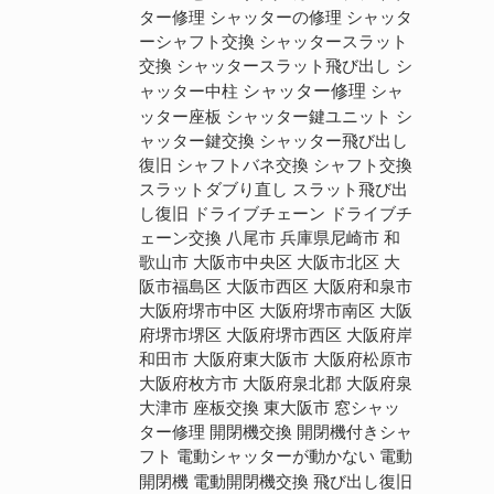
シャッターの修理
シャッタ
ター修理
ーシャフト交換
シャッタースラット
交換
シャッタースラット飛び出し
シ
シャッター修理
ャッター中柱
シャ
ッター座板
シャッター鍵ユニット
シ
ャッター鍵交換
シャッター飛び出し
復旧
シャフトバネ交換
シャフト交換
スラット飛び出
スラットダブり直し
し復旧
ドライブチェーン
ドライブチ
ェーン交換
八尾市
兵庫県尼崎市
和
歌山市
大阪市中央区
大阪市北区
大
阪市福島区
大阪市西区
大阪府和泉市
大阪府堺市中区
大阪府堺市南区
大阪
大阪府堺市西区
大阪府岸
府堺市堺区
和田市
大阪府東大阪市
大阪府松原市
大阪府枚方市
大阪府泉北郡
大阪府泉
大津市
座板交換
東大阪市
窓シャッ
開閉機交換
ター修理
開閉機付きシャ
電動
フト
電動シャッターが動かない
開閉機
電動開閉機交換
飛び出し復旧