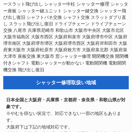
シャッター修理
ースラット飛び出し
シャッター中柱
シャッタ
ー座板
シャッター鍵ユニット
シャッター鍵交換
シャッター飛
び出し復旧
シャフトバネ交換
シャフト交換
スラットダブり直
スラット飛び出し復旧
し
ドライブチェーン
ドライブチェーン
交換
八尾市
兵庫県尼崎市
和歌山市
大阪市中央区
大阪市北区
大阪市福島区
大阪市西区
大阪府和泉市
大阪府堺市中区
大阪府
大阪府堺市西区
大阪府岸和田市
堺市南区
大阪府堺市堺区
大阪
府東大阪市
大阪府松原市
大阪府枚方市
大阪府泉北郡
大阪府泉
開閉機交換
大津市
座板交換
東大阪市
窓シャッター修理
開閉機
電動開閉機
電動開閉
付きシャフト
電動シャッターが動かない
機交換
飛び出し復旧
シャッター修理取扱い地域
日本全国と大阪府・兵庫県・京都府・奈良県・和歌山県が対
象です。
※やむを得ない状況で、対応できない一部の地区もありま
す。
大阪府下は下記の地域対応です。