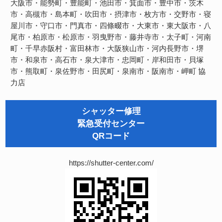
大阪市・能勢町・豊能町・池田市・箕面市・豊中市・茨木
市・高槻市・島本町・吹田市・摂津市・枚方市・交野市・寝
屋川市・守口市・門真市・四條畷市・大東市・東大阪市・八
尾市・柏原市・松原市・羽曳野市・藤井寺市・太子町・河南
町・千早赤阪村・富田林市・大阪狭山市・河内長野市・堺
市・和泉市・高石市・泉大津市・忠岡町・岸和田市・貝塚
市・熊取町・泉佐野市・田尻町・泉南市・阪南市・岬町
協
力店
シャッター修理
緊急受付センター
QRコード
https://shutter-center.com/