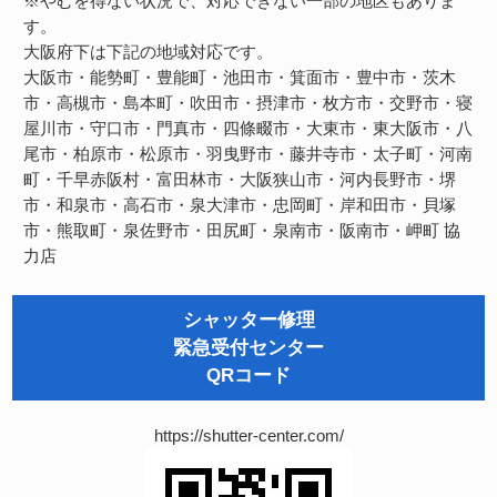
※やむを得ない状況で、対応できない一部の地区もありま
す。
大阪府下は下記の地域対応です。
大阪市・能勢町・豊能町・池田市・箕面市・豊中市・茨木
市・高槻市・島本町・吹田市・摂津市・枚方市・交野市・寝
屋川市・守口市・門真市・四條畷市・大東市・東大阪市・八
尾市・柏原市・松原市・羽曳野市・藤井寺市・太子町・河南
町・千早赤阪村・富田林市・大阪狭山市・河内長野市・堺
市・和泉市・高石市・泉大津市・忠岡町・岸和田市・貝塚
市・熊取町・泉佐野市・田尻町・泉南市・阪南市・岬町
協
力店
シャッター修理
緊急受付センター
QRコード
https://shutter-center.com/