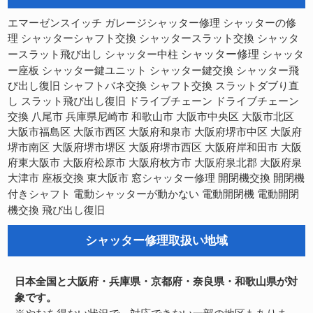
シャッターの修
エマーゼンスイッチ
ガレージシャッター修理
理
シャッターシャフト交換
シャッタースラット交換
シャッタ
シャッター修理
ースラット飛び出し
シャッター中柱
シャッタ
ー座板
シャッター鍵ユニット
シャッター鍵交換
シャッター飛
び出し復旧
シャフトバネ交換
シャフト交換
スラットダブり直
スラット飛び出し復旧
し
ドライブチェーン
ドライブチェーン
交換
八尾市
兵庫県尼崎市
和歌山市
大阪市中央区
大阪市北区
大阪市福島区
大阪市西区
大阪府和泉市
大阪府堺市中区
大阪府
大阪府堺市西区
大阪府岸和田市
堺市南区
大阪府堺市堺区
大阪
府東大阪市
大阪府松原市
大阪府枚方市
大阪府泉北郡
大阪府泉
開閉機交換
大津市
座板交換
東大阪市
窓シャッター修理
開閉機
電動開閉機
電動開閉
付きシャフト
電動シャッターが動かない
機交換
飛び出し復旧
シャッター修理取扱い地域
日本全国と大阪府・兵庫県・京都府・奈良県・和歌山県が対
象です。