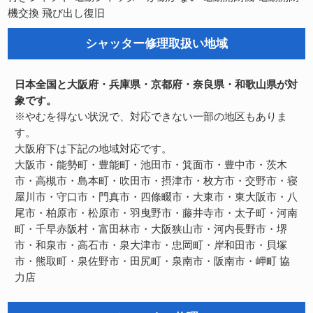
機交換
飛び出し復旧
シャッター修理取扱い地域
日本全国と大阪府・兵庫県・京都府・奈良県・和歌山県が対
象です。
※やむを得ない状況で、対応できない一部の地区もありま
す。
大阪府下は下記の地域対応です。
大阪市・能勢町・豊能町・池田市・箕面市・豊中市・茨木
市・高槻市・島本町・吹田市・摂津市・枚方市・交野市・寝
屋川市・守口市・門真市・四條畷市・大東市・東大阪市・八
尾市・柏原市・松原市・羽曳野市・藤井寺市・太子町・河南
町・千早赤阪村・富田林市・大阪狭山市・河内長野市・堺
市・和泉市・高石市・泉大津市・忠岡町・岸和田市・貝塚
市・熊取町・泉佐野市・田尻町・泉南市・阪南市・岬町
協
力店