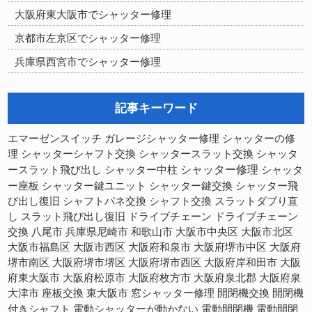
大阪府東大阪市でシャッター修理
京都市左京区でシャッター修理
兵庫県西宮市でシャッター修理
記事キーワード
シャッターの修
エマーゼンスイッチ
ガレージシャッター修理
理
シャッターシャフト交換
シャッタースラット交換
シャッタ
シャッター修理
ースラット飛び出し
シャッター中柱
シャッタ
ー座板
シャッター鍵ユニット
シャッター鍵交換
シャッター飛
び出し復旧
シャフトバネ交換
シャフト交換
スラットダブり直
スラット飛び出し復旧
し
ドライブチェーン
ドライブチェーン
交換
八尾市
兵庫県尼崎市
和歌山市
大阪市中央区
大阪市北区
大阪市福島区
大阪市西区
大阪府和泉市
大阪府堺市中区
大阪府
大阪府堺市西区
大阪府岸和田市
堺市南区
大阪府堺市堺区
大阪
府東大阪市
大阪府松原市
大阪府枚方市
大阪府泉北郡
大阪府泉
開閉機交換
大津市
座板交換
東大阪市
窓シャッター修理
開閉機
電動開閉機
電動開閉
付きシャフト
電動シャッターが動かない