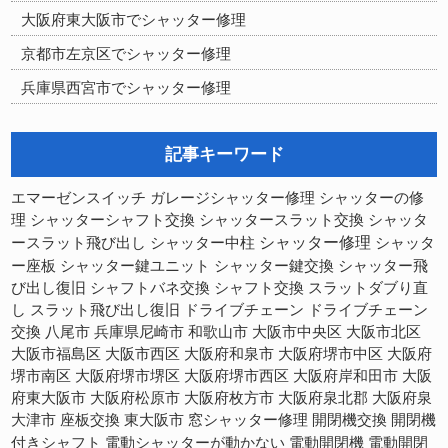
大阪府東大阪市でシャッター修理
京都市左京区でシャッター修理
兵庫県西宮市でシャッター修理
記事キーワード
シャッターの修
エマーゼンスイッチ
ガレージシャッター修理
理
シャッターシャフト交換
シャッタースラット交換
シャッタ
シャッター修理
ースラット飛び出し
シャッター中柱
シャッタ
ー座板
シャッター鍵ユニット
シャッター鍵交換
シャッター飛
び出し復旧
シャフトバネ交換
シャフト交換
スラットダブり直
スラット飛び出し復旧
し
ドライブチェーン
ドライブチェーン
交換
八尾市
兵庫県尼崎市
和歌山市
大阪市中央区
大阪市北区
大阪市福島区
大阪市西区
大阪府和泉市
大阪府堺市中区
大阪府
大阪府堺市西区
大阪府岸和田市
堺市南区
大阪府堺市堺区
大阪
府東大阪市
大阪府松原市
大阪府枚方市
大阪府泉北郡
大阪府泉
開閉機交換
大津市
座板交換
東大阪市
窓シャッター修理
開閉機
電動開閉機
電動開閉
付きシャフト
電動シャッターが動かない