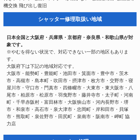
機交換
飛び出し復旧
シャッター修理取扱い地域
日本全国と大阪府・兵庫県・京都府・奈良県・和歌山県が対
象です。
※やむを得ない状況で、対応できない一部の地区もありま
す。
大阪府下は下記の地域対応です。
大阪市・能勢町・豊能町・池田市・箕面市・豊中市・茨木
市・高槻市・島本町・吹田市・摂津市・枚方市・交野市・寝
屋川市・守口市・門真市・四條畷市・大東市・東大阪市・八
尾市・柏原市・松原市・羽曳野市・藤井寺市・太子町・河南
町・千早赤阪村・富田林市・大阪狭山市・河内長野市・堺
市・和泉市・高石市・泉大津市・忠岡町・岸和田市・貝塚
市・熊取町・泉佐野市・田尻町・泉南市・阪南市・岬町
協
力店