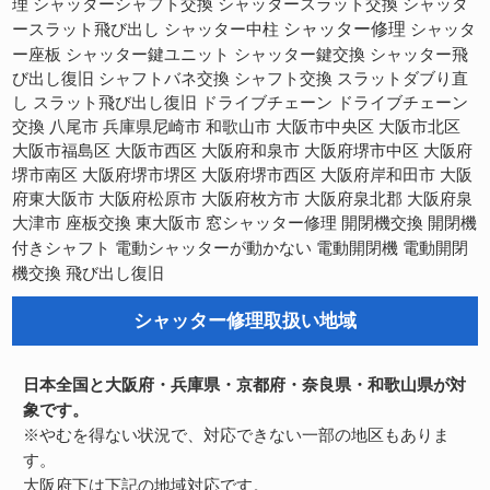
理
シャッターシャフト交換
シャッタースラット交換
シャッタ
シャッター修理
ースラット飛び出し
シャッター中柱
シャッタ
ー座板
シャッター鍵ユニット
シャッター鍵交換
シャッター飛
び出し復旧
シャフトバネ交換
シャフト交換
スラットダブり直
スラット飛び出し復旧
し
ドライブチェーン
ドライブチェーン
交換
八尾市
兵庫県尼崎市
和歌山市
大阪市中央区
大阪市北区
大阪市福島区
大阪市西区
大阪府和泉市
大阪府堺市中区
大阪府
大阪府堺市西区
大阪府岸和田市
堺市南区
大阪府堺市堺区
大阪
府東大阪市
大阪府松原市
大阪府枚方市
大阪府泉北郡
大阪府泉
開閉機交換
大津市
座板交換
東大阪市
窓シャッター修理
開閉機
電動開閉機
電動開閉
付きシャフト
電動シャッターが動かない
機交換
飛び出し復旧
シャッター修理取扱い地域
日本全国と大阪府・兵庫県・京都府・奈良県・和歌山県が対
象です。
※やむを得ない状況で、対応できない一部の地区もありま
す。
大阪府下は下記の地域対応です。