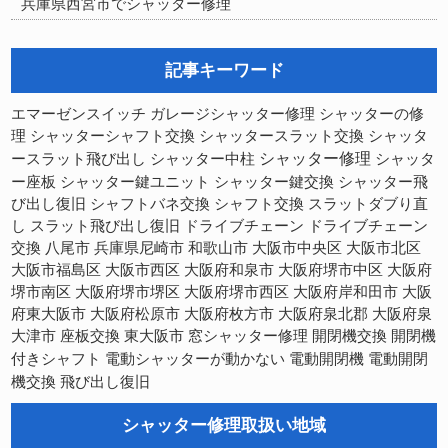
兵庫県西宮市でシャッター修理
記事キーワード
シャッターの修
エマーゼンスイッチ
ガレージシャッター修理
理
シャッターシャフト交換
シャッタースラット交換
シャッタ
シャッター修理
ースラット飛び出し
シャッター中柱
シャッタ
ー座板
シャッター鍵ユニット
シャッター鍵交換
シャッター飛
び出し復旧
シャフトバネ交換
シャフト交換
スラットダブり直
スラット飛び出し復旧
し
ドライブチェーン
ドライブチェーン
交換
八尾市
兵庫県尼崎市
和歌山市
大阪市中央区
大阪市北区
大阪市福島区
大阪市西区
大阪府和泉市
大阪府堺市中区
大阪府
大阪府堺市西区
大阪府岸和田市
堺市南区
大阪府堺市堺区
大阪
府東大阪市
大阪府松原市
大阪府枚方市
大阪府泉北郡
大阪府泉
開閉機交換
大津市
座板交換
東大阪市
窓シャッター修理
開閉機
電動開閉機
電動開閉
付きシャフト
電動シャッターが動かない
機交換
飛び出し復旧
シャッター修理取扱い地域