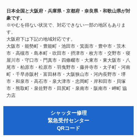
日本全国と大阪府・兵庫県・京都府・奈良県・和歌山県が対
象です。
※やむを得ない状況で、対応できない一部の地区もありま
す。
大阪府下は下記の地域対応です。
大阪市・能勢町・豊能町・池田市・箕面市・豊中市・茨木
市・高槻市・島本町・吹田市・摂津市・枚方市・交野市・寝
屋川市・守口市・門真市・四條畷市・大東市・東大阪市・八
尾市・柏原市・松原市・羽曳野市・藤井寺市・太子町・河南
町・千早赤阪村・富田林市・大阪狭山市・河内長野市・堺
市・和泉市・高石市・泉大津市・忠岡町・岸和田市・貝塚
市・熊取町・泉佐野市・田尻町・泉南市・阪南市・岬町
協
力店
シャッター修理
緊急受付センター
QRコード