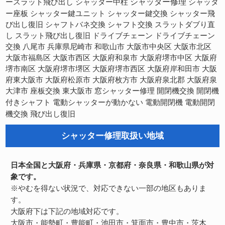
シャッター修理
ースラット飛び出し
シャッター中柱
シャッタ
ー座板
シャッター鍵ユニット
シャッター鍵交換
シャッター飛
び出し復旧
シャフトバネ交換
シャフト交換
スラットダブり直
スラット飛び出し復旧
し
ドライブチェーン
ドライブチェーン
交換
八尾市
兵庫県尼崎市
和歌山市
大阪市中央区
大阪市北区
大阪市福島区
大阪市西区
大阪府和泉市
大阪府堺市中区
大阪府
大阪府堺市西区
大阪府岸和田市
堺市南区
大阪府堺市堺区
大阪
府東大阪市
大阪府松原市
大阪府枚方市
大阪府泉北郡
大阪府泉
開閉機交換
大津市
座板交換
東大阪市
窓シャッター修理
開閉機
電動開閉機
電動開閉
付きシャフト
電動シャッターが動かない
機交換
飛び出し復旧
シャッター修理取扱い地域
日本全国と大阪府・兵庫県・京都府・奈良県・和歌山県が対
象です。
※やむを得ない状況で、対応できない一部の地区もありま
す。
大阪府下は下記の地域対応です。
大阪市・能勢町・豊能町・池田市・箕面市・豊中市・茨木